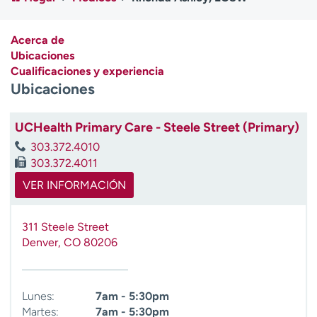
Ready. Set. CO.
Ensayos clínicos
Empleados
Profesionales
Acerca de
Atención a medios de
Asistencia financiera
Ubicaciones
comunicación
Cualificaciones y experiencia
Ubicaciones
Contáctenos
Noticias e historias
A
UCHealth Primary Care - Steele Street (Primary)
y
303.372.4010
ú
303.372.4011
d
VER INFORMACIÓN
a
m
e
311 Steele Street
a
Denver
,
CO
80206
e
n
c
Lunes:
7am - 5:30pm
o
Martes:
7am - 5:30pm
n