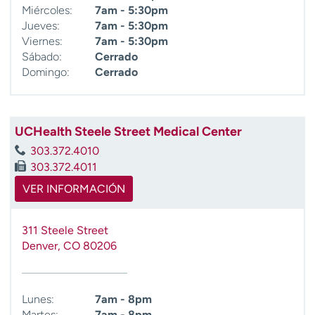
Miércoles:
7am - 5:30pm
t
Jueves:
7am - 5:30pm
r
Viernes:
7am - 5:30pm
a
Sábado:
Cerrado
r
Domingo:
Cerrado
UCHealth Steele Street Medical Center
303.372.4010
303.372.4011
VER INFORMACIÓN
311 Steele Street
Denver
,
CO
80206
Lunes:
7am - 8pm
Martes:
7am - 8pm