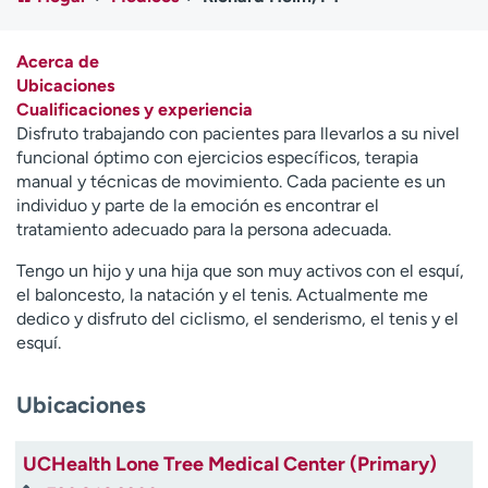
Ready. Set. CO.
Ensayos clínicos
Empleados
Profesionales
Acerca de
Atención a medios de
Asistencia financiera
Ubicaciones
comunicación
Cualificaciones y experiencia
Disfruto trabajando con pacientes para llevarlos a su nivel
Contáctenos
Noticias e historias
funcional óptimo con ejercicios específicos, terapia
manual y técnicas de movimiento. Cada paciente es un
A
individuo y parte de la emoción es encontrar el
y
tratamiento adecuado para la persona adecuada.
ú
d
Tengo un hijo y una hija que son muy activos con el esquí,
a
el baloncesto, la natación y el tenis. Actualmente me
m
dedico y disfruto del ciclismo, el senderismo, el tenis y el
e
esquí.
a
e
Ubicaciones
n
c
o
UCHealth Lone Tree Medical Center (Primary)
n