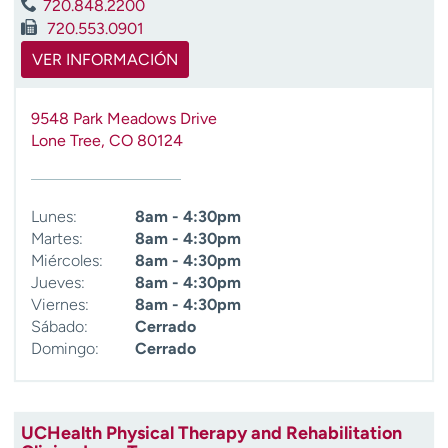
720.848.2200
t
720.553.0901
r
VER INFORMACIÓN
a
r
9548 Park Meadows Drive
Lone Tree
,
CO
80124
Lunes:
8am - 4:30pm
Martes:
8am - 4:30pm
Miércoles:
8am - 4:30pm
Jueves:
8am - 4:30pm
Viernes:
8am - 4:30pm
Sábado:
Cerrado
Domingo:
Cerrado
UCHealth Physical Therapy and Rehabilitation