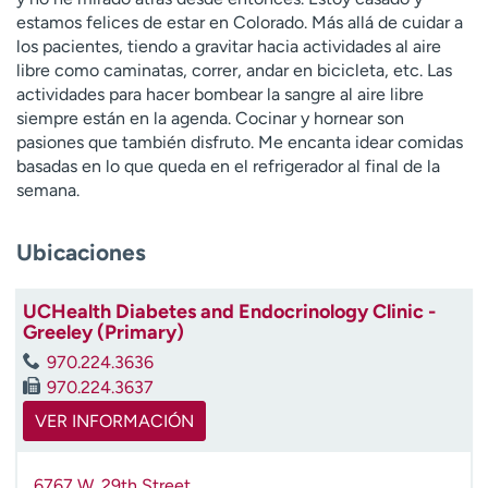
t
estamos felices de estar en Colorado. Más allá de cuidar a
r
los pacientes, tiendo a gravitar hacia actividades al aire
a
libre como caminatas, correr, andar en bicicleta, etc. Las
r
actividades para hacer bombear la sangre al aire libre
siempre están en la agenda. Cocinar y hornear son
pasiones que también disfruto. Me encanta idear comidas
basadas en lo que queda en el refrigerador al final de la
semana.
Ubicaciones
UCHealth Diabetes and Endocrinology Clinic -
Greeley (Primary)
970.224.3636
970.224.3637
VER INFORMACIÓN
6767 W. 29th Street