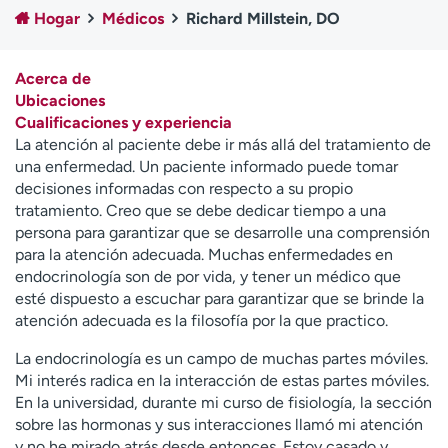
Ready. Set. CO.
Ensayos clínicos
Hogar
Médicos
Richard Millstein, DO
Empleados
Profesionales
Atención a medios de
Asistencia financiera
Acerca de
comunicación
Ubicaciones
Cualificaciones y experiencia
Contáctenos
Noticias e historias
La atención al paciente debe ir más allá del tratamiento de
una enfermedad. Un paciente informado puede tomar
A
decisiones informadas con respecto a su propio
y
tratamiento. Creo que se debe dedicar tiempo a una
ú
persona para garantizar que se desarrolle una comprensión
d
para la atención adecuada. Muchas enfermedades en
a
endocrinología son de por vida, y tener un médico que
m
esté dispuesto a escuchar para garantizar que se brinde la
e
atención adecuada es la filosofía por la que practico.
a
e
La endocrinología es un campo de muchas partes móviles.
n
Mi interés radica en la interacción de estas partes móviles.
c
En la universidad, durante mi curso de fisiología, la sección
o
sobre las hormonas y sus interacciones llamó mi atención
n
y no he mirado atrás desde entonces. Estoy casado y