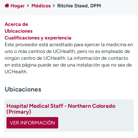
Ready. Set. CO.
Ensayos clínicos
Hogar
Médicos
Ritchie Steed, DPM
Empleados
Profesionales
Atención a medios de
Asistencia financiera
Acerca de
comunicación
Ubicaciones
Cualificaciones y experiencia
Contáctenos
Noticias e historias
Este proveedor está acreditado para ejercer la medicina en
uno o más centros de UCHealth, pero no es empleado de
A
ningún centro de UCHealth. La información de contacto
y
en esta página puede ser de una instalación que no sea de
ú
UCHealth.
d
a
Ubicaciones
m
e
a
Hospital Medical Staff - Northern Colorado
e
(Primary)
n
c
VER INFORMACIÓN
o
n