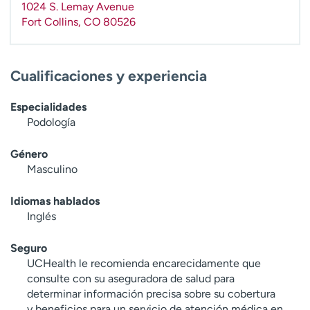
1024 S. Lemay Avenue
t
Fort Collins
,
CO
80526
r
a
r
Cualificaciones y experiencia
Especialidades
Podología
Género
Masculino
Idiomas hablados
Inglés
Seguro
UCHealth le recomienda encarecidamente que
consulte con su aseguradora de salud para
determinar información precisa sobre su cobertura
y beneficios para un servicio de atención médica en