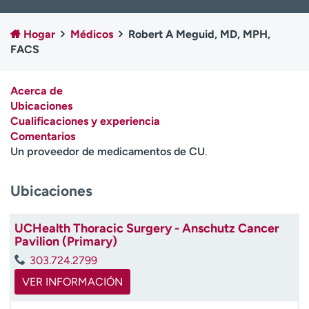
Ready. Set. CO.
Ensayos clínicos
Empleados
Profesionales
Hogar
Médicos
Robert A Meguid, MD, MPH,
FACS
Atención a medios de
Asistencia financiera
comunicación
Acerca de
Contáctenos
Noticias e historias
Ubicaciones
Cualificaciones y experiencia
A
Comentarios
y
Un proveedor de medicamentos de CU
.
ú
d
a
Ubicaciones
m
e
UCHealth Thoracic Surgery - Anschutz Cancer
a
Pavilion (Primary)
e
n
303.724.2799
c
VER INFORMACIÓN
o
n