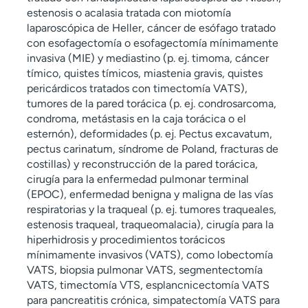
estenosis o acalasia tratada con miotomía
laparoscópica de Heller, cáncer de esófago tratado
con esofagectomía o esofagectomía mínimamente
invasiva (MIE) y mediastino (p. ej. timoma, cáncer
tímico, quistes tímicos, miastenia gravis, quistes
pericárdicos tratados con timectomía VATS),
tumores de la pared torácica (p. ej. condrosarcoma,
condroma, metástasis en la caja torácica o el
esternón), deformidades (p. ej. Pectus excavatum,
pectus carinatum, síndrome de Poland, fracturas de
costillas) y reconstrucción de la pared torácica,
cirugía para la enfermedad pulmonar terminal
(EPOC), enfermedad benigna y maligna de las vías
respiratorias y la traqueal (p. ej. tumores traqueales,
estenosis traqueal, traqueomalacia), cirugía para la
hiperhidrosis y procedimientos torácicos
mínimamente invasivos (VATS), como lobectomía
VATS, biopsia pulmonar VATS, segmentectomía
VATS, timectomía VTS, esplancnicectomía VATS
para pancreatitis crónica, simpatectomía VATS para