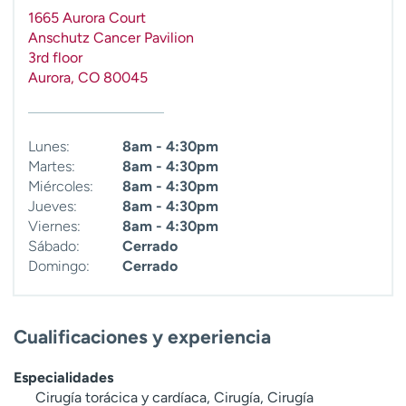
t
1665 Aurora Court
r
Anschutz Cancer Pavilion
a
3rd floor
r
Aurora
,
CO
80045
Lunes:
8am - 4:30pm
Martes:
8am - 4:30pm
Miércoles:
8am - 4:30pm
Jueves:
8am - 4:30pm
Viernes:
8am - 4:30pm
Sábado:
Cerrado
Domingo:
Cerrado
Cualificaciones y experiencia
Especialidades
Cirugía torácica y cardíaca, Cirugía, Cirugía