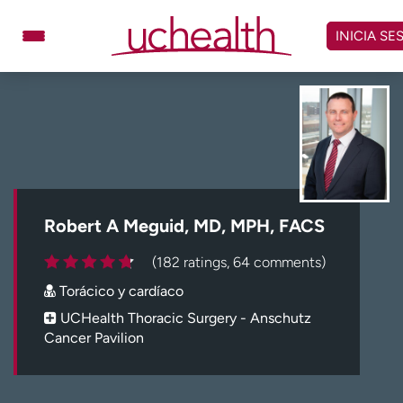
Omitir
y
INICIA SE
ver
contenido
Médicos
Especialidades
Ubicaciones
Programar cita
Atención de urgencia
virtual
Robert A Meguid, MD, MPH, FACS
Facturación y precios
Remisiones
(182 ratings, 64 comments)
Dar
Carreras
Torácico y cardíaco
Inicie sesión en My Health Connection
UCHealth Thoracic Surgery - Anschutz
Cancer Pavilion
Acerca de UCHealth
Clases y eventos