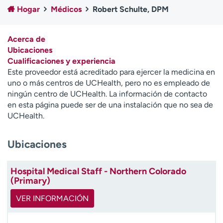
Ready. Set. CO.
Ensayos clínicos
Hogar
Médicos
Robert Schulte, DPM
Empleados
Profesionales
Atención a medios de
Asistencia financiera
Acerca de
comunicación
Ubicaciones
Cualificaciones y experiencia
Contáctenos
Noticias e historias
Este proveedor está acreditado para ejercer la medicina en
uno o más centros de UCHealth, pero no es empleado de
A
ningún centro de UCHealth. La información de contacto
y
en esta página puede ser de una instalación que no sea de
ú
UCHealth.
d
a
Ubicaciones
m
e
a
Hospital Medical Staff - Northern Colorado
e
(Primary)
n
c
VER INFORMACIÓN
o
n