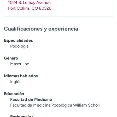
1024 S. Lemay Avenue
t
Fort Collins
,
CO
80526
r
a
r
Cualificaciones y experiencia
Especialidades
Podología
Género
Masculino
Idiomas hablados
Inglés
Educación
Facultad de Medicina
Facultad de Medicina Podológica William Scholl
Residencia {