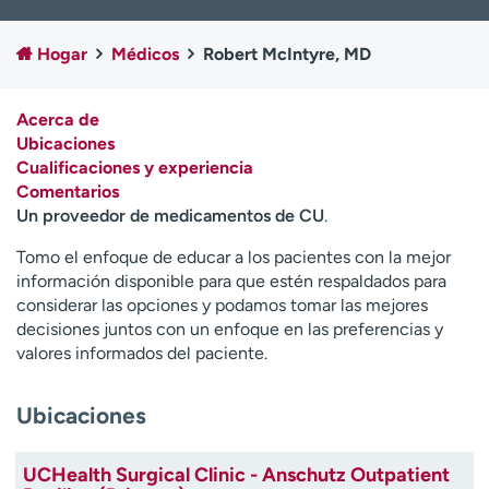
Ready. Set. CO.
Ensayos clínicos
Empleados
Profesionales
Hogar
Médicos
Robert McIntyre, MD
Atención a medios de
Asistencia financiera
comunicación
Acerca de
Ubicaciones
Contáctenos
Noticias e historias
Cualificaciones y experiencia
Comentarios
A
Un proveedor de medicamentos de CU
.
y
ú
Tomo el enfoque de educar a los pacientes con la mejor
d
información disponible para que estén respaldados para
a
considerar las opciones y podamos tomar las mejores
m
decisiones juntos con un enfoque en las preferencias y
e
valores informados del paciente.
a
e
n
Ubicaciones
c
o
UCHealth Surgical Clinic - Anschutz Outpatient
n