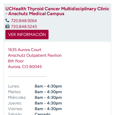
UCHealth Thyroid Cancer Multidisciplinary Clinic
- Anschutz Medical Campus
720.848.9264
720.848.5245
VER INFORMACIÓN
1635 Aurora Court
Anschutz Outpatient Pavilion
6th floor
Aurora
,
CO
80045
Lunes:
8am - 4:30pm
Martes:
8am - 4:30pm
Miércoles:
8am - 4:30pm
Jueves:
8am - 4:30pm
Viernes:
8am - 4:30pm
Sábado:
Cerrado