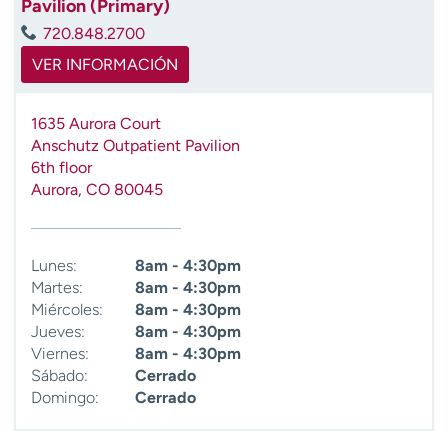
Pavilion (Primary)
t
720.848.2700
r
a
VER INFORMACIÓN
r
1635 Aurora Court
Anschutz Outpatient Pavilion
6th floor
Aurora
,
CO
80045
Lunes:
8am - 4:30pm
Martes:
8am - 4:30pm
Miércoles:
8am - 4:30pm
Jueves:
8am - 4:30pm
Viernes:
8am - 4:30pm
Sábado:
Cerrado
Domingo:
Cerrado