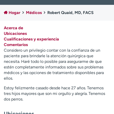
Ready. Set. CO.
Ensayos clínicos
Empleados
Profesionales
Hogar
Médicos
Robert Quaid, MD, FACS
Atención a medios de
Asistencia financiera
comunicación
Acerca de
Ubicaciones
Contáctenos
Noticias e historias
Cualificaciones y experiencia
Comentarios
A
Considero un privilegio contar con la confianza de un
y
paciente para brindarle la atención quirúrgica que
ú
necesita. Haré todo lo posible para asegurarme de que
d
estén completamente informados sobre sus problemas
a
médicos y las opciones de tratamiento disponibles para
m
ellos.
e
a
Estoy felizmente casado desde hace 27 años. Tenemos
e
tres hijos mayores que son mi orgullo y alegría. Tenemos
n
dos perros.
c
o
n
Ubicaciones