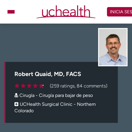
Omitir
y
INICIA SE
ver
contenido
Médicos
Especialidades
Ubicaciones
Programar cita
Atención de urgencia
virtual
Robert Quaid, MD, FACS
Facturación y precios
Remisiones
(259 ratings, 84 comments)
Dar
Carreras
Cirugía - Cirugía para bajar de peso
Inicie sesión en My Health Connection
UCHealth Surgical Clinic - Northern
Colorado
Acerca de UCHealth
Clases y eventos