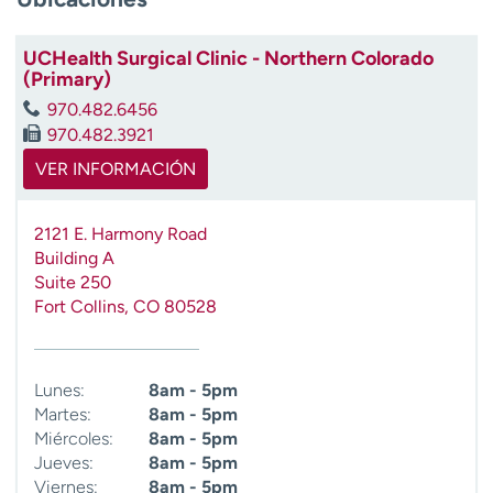
t
r
UCHealth Surgical Clinic - Northern Colorado
a
(Primary)
r
970.482.6456
970.482.3921
VER INFORMACIÓN
2121 E. Harmony Road
Building A
Suite 250
Fort Collins
,
CO
80528
Lunes:
8am - 5pm
Martes:
8am - 5pm
Miércoles:
8am - 5pm
Jueves:
8am - 5pm
Viernes:
8am - 5pm