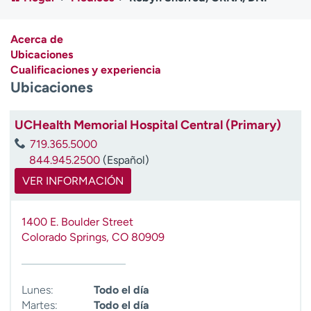
Ready. Set. CO.
Ensayos clínicos
Empleados
Profesionales
Acerca de
Atención a medios de
Asistencia financiera
Ubicaciones
comunicación
Cualificaciones y experiencia
Ubicaciones
Contáctenos
Noticias e historias
A
UCHealth Memorial Hospital Central (Primary)
y
719.365.5000
ú
844.945.2500
(Español)
d
VER INFORMACIÓN
a
m
e
1400 E. Boulder Street
a
Colorado Springs
,
CO
80909
e
n
c
Lunes:
Todo el día
o
Martes:
Todo el día
n