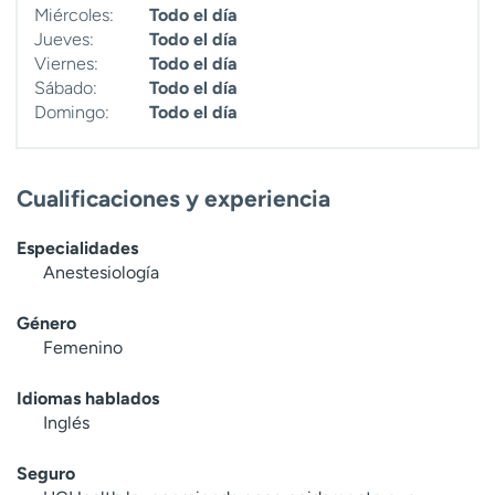
Miércoles:
Todo el día
t
Jueves:
Todo el día
r
Viernes:
Todo el día
a
Sábado:
Todo el día
r
Domingo:
Todo el día
Cualificaciones y experiencia
Especialidades
Anestesiología
Género
Femenino
Idiomas hablados
Inglés
Seguro