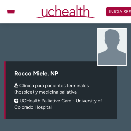
Omitir
y
INICIA SE
ver
contenido
Médicos
Especialidades
Ubicaciones
Programar cita
Atención de urgencia
virtual
Rocco Miele, NP
Facturación y precios
Remisiones
Clínica para pacientes terminales
Dar
Carreras
(hospice) y medicina paliativa
UCHealth Palliative Care - University of
Inicie sesión en My Health Connection
Colorado Hospital
Acerca de UCHealth
Clases y eventos