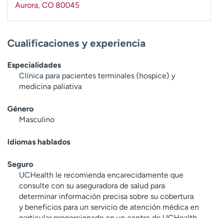
Aurora
,
CO
80045
t
r
a
r
Cualificaciones y experiencia
Especialidades
Clínica para pacientes terminales (hospice) y
medicina paliativa
Género
Masculino
Idiomas hablados
Seguro
UCHealth le recomienda encarecidamente que
consulte con su aseguradora de salud para
determinar información precisa sobre su cobertura
y beneficios para un servicio de atención médica en
particular proporcionado en un centro de UCHealth.