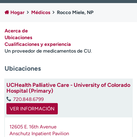
Ready. Set. CO.
Ensayos clínicos
Hogar
Médicos
Rocco Miele, NP
Empleados
Profesionales
Atención a medios de
Asistencia financiera
comunicación
Acerca de
Ubicaciones
Contáctenos
Noticias e historias
Cualificaciones y experiencia
Un proveedor de medicamentos de CU
.
A
y
Ubicaciones
ú
d
a
UCHealth Palliative Care - University of Colorado
m
Hospital (Primary)
e
720.848.6799
a
e
VER INFORMACIÓN
n
c
12605 E. 16th Avenue
o
Anschutz Inpatient Pavilion
n