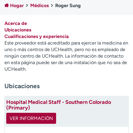
Ready. Set. CO.
Ensayos clínicos
Hogar
Médicos
Roger Sung
Empleados
Profesionales
Atención a medios de
Asistencia financiera
Acerca de
comunicación
Ubicaciones
Cualificaciones y experiencia
Contáctenos
Noticias e historias
Este proveedor está acreditado para ejercer la medicina en
uno o más centros de UCHealth, pero no es empleado de
A
ningún centro de UCHealth. La información de contacto
y
en esta página puede ser de una instalación que no sea de
ú
UCHealth.
d
a
Ubicaciones
m
e
a
Hospital Medical Staff - Southern Colorado
e
(Primary)
n
c
VER INFORMACIÓN
o
n