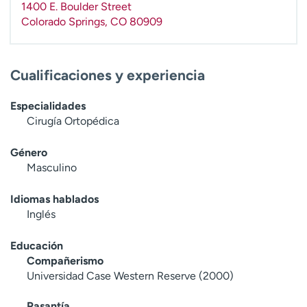
1400 E. Boulder Street
t
Colorado Springs
,
CO
80909
r
a
r
Cualificaciones y experiencia
Especialidades
Cirugía Ortopédica
Género
Masculino
Idiomas hablados
Inglés
Educación
Compañerismo
Universidad Case Western Reserve (2000)
Pasantía