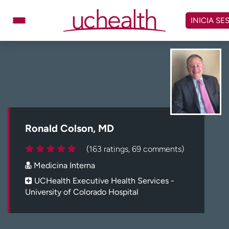
Omitir
y
INICIA SE
ver
contenido
Médicos
Especialidades
Ubicaciones
Programar cita
Atención de urgencia
virtual
Ronald Colson, MD
Facturación y precios
Remisiones
(163 ratings, 69 comments)
Dar
Carreras
Medicina Interna
Inicie sesión en My Health Connection
UCHealth Executive Health Services -
University of Colorado Hospital
Acerca de UCHealth
Clases y eventos