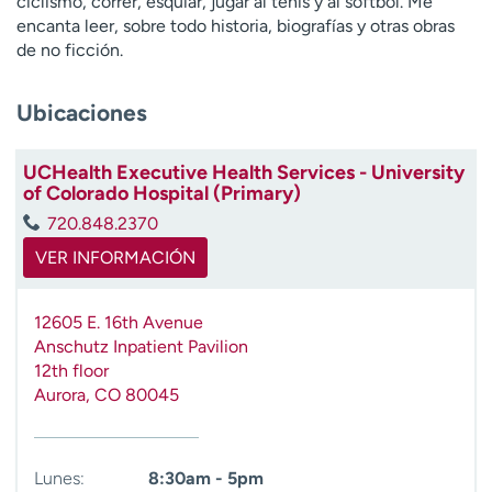
ciclismo, correr, esquiar, jugar al tenis y al softbol. Me
t
encanta leer, sobre todo historia, biografías y otras obras
r
de no ficción.
a
r
Ubicaciones
UCHealth Executive Health Services - University
of Colorado Hospital (Primary)
720.848.2370
VER INFORMACIÓN
12605 E. 16th Avenue
Anschutz Inpatient Pavilion
12th floor
Aurora
,
CO
80045
Lunes:
8:30am - 5pm