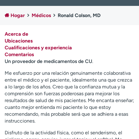
Ready. Set. CO.
Ensayos clínicos
Empleados
Profesionales
Hogar
Médicos
Ronald Colson, MD
Atención a medios de
Asistencia financiera
comunicación
Acerca de
Ubicaciones
Contáctenos
Noticias e historias
Cualificaciones y experiencia
Comentarios
A
Un proveedor de medicamentos de CU
.
y
ú
Me esfuerzo por una relación genuinamente colaborativa
d
entre el médico y el paciente, idealmente una que crezca
a
a lo largo de los años. Creo que la confianza mutua y la
m
comprensión son fuerzas poderosas para mejorar los
e
resultados de salud de mis pacientes. Me encanta enseñar;
a
cuanto mejor entienda mi paciente lo que estoy
e
recomendando, más probable será que se adhiera a esas
n
instrucciones.
c
o
Disfruto de la actividad física, como el senderismo, el
n