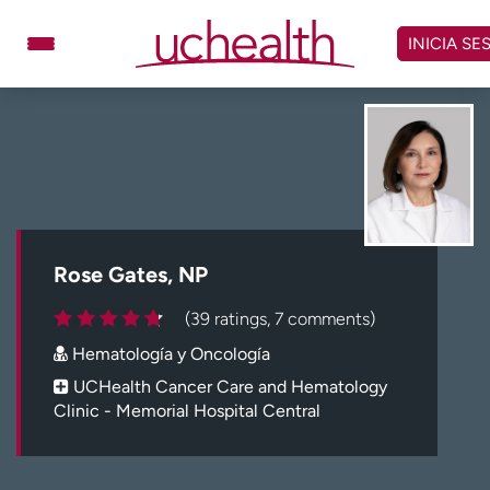
Omitir
y
INICIA SE
ver
contenido
Médicos
Especialidades
Ubicaciones
Programar cita
Atención de urgencia
virtual
Rose Gates, NP
Facturación y precios
Remisiones
(39 ratings, 7 comments)
Dar
Carreras
Hematología y Oncología
Inicie sesión en My Health Connection
UCHealth Cancer Care and Hematology
Clinic - Memorial Hospital Central
Acerca de UCHealth
Clases y eventos