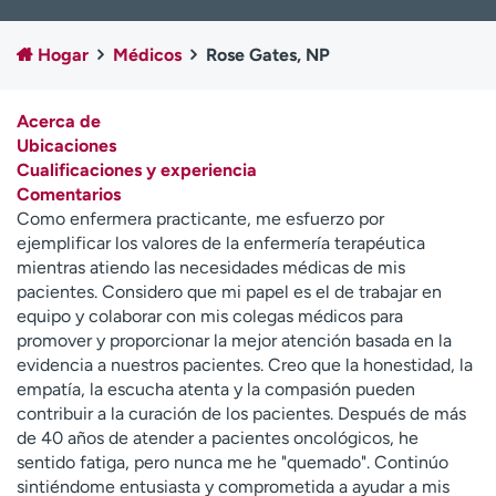
Ready. Set. CO.
Ensayos clínicos
Empleados
Profesionales
Hogar
Médicos
Rose Gates, NP
Atención a medios de
Asistencia financiera
comunicación
Acerca de
Ubicaciones
Contáctenos
Noticias e historias
Cualificaciones y experiencia
Comentarios
A
Como enfermera practicante, me esfuerzo por
y
ejemplificar los valores de la enfermería terapéutica
ú
mientras atiendo las necesidades médicas de mis
d
pacientes. Considero que mi papel es el de trabajar en
a
equipo y colaborar con mis colegas médicos para
m
promover y proporcionar la mejor atención basada en la
e
evidencia a nuestros pacientes. Creo que la honestidad, la
a
empatía, la escucha atenta y la compasión pueden
e
contribuir a la curación de los pacientes. Después de más
n
de 40 años de atender a pacientes oncológicos, he
c
sentido fatiga, pero nunca me he "quemado". Continúo
o
sintiéndome entusiasta y comprometida a ayudar a mis
n