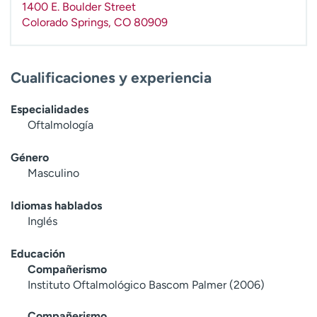
1400 E. Boulder Street
t
Colorado Springs
,
CO
80909
r
a
r
Cualificaciones y experiencia
Especialidades
Oftalmología
Género
Masculino
Idiomas hablados
Inglés
Educación
Compañerismo
Instituto Oftalmológico Bascom Palmer (2006)
Compañerismo