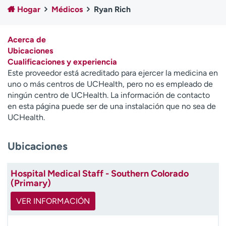
Ready. Set. CO.
Ensayos clínicos
Hogar
Médicos
Ryan Rich
Empleados
Profesionales
Atención a medios de
Asistencia financiera
Acerca de
comunicación
Ubicaciones
Cualificaciones y experiencia
Contáctenos
Noticias e historias
Este proveedor está acreditado para ejercer la medicina en
uno o más centros de UCHealth, pero no es empleado de
A
ningún centro de UCHealth. La información de contacto
y
en esta página puede ser de una instalación que no sea de
ú
UCHealth.
d
a
Ubicaciones
m
e
a
Hospital Medical Staff - Southern Colorado
e
(Primary)
n
c
VER INFORMACIÓN
o
n