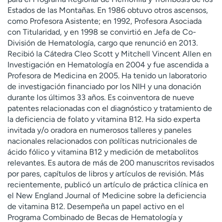
t
Estados de las Montañas. En 1986 obtuvo otros ascensos,
r
como Profesora Asistente; en 1992, Profesora Asociada
a
con Titularidad, y en 1998 se convirtió en Jefa de Co-
r
División de Hematología, cargo que renunció en 2013.
Recibió la Cátedra Cleo Scott y Mitchell Vincent Allen en
Investigación en Hematología en 2004 y fue ascendida a
Profesora de Medicina en 2005. Ha tenido un laboratorio
de investigación financiado por los NIH y una donación
durante los últimos 33 años. Es coinventora de nueve
patentes relacionadas con el diagnóstico y tratamiento de
la deficiencia de folato y vitamina B12. Ha sido experta
invitada y/o oradora en numerosos talleres y paneles
nacionales relacionados con políticas nutricionales de
ácido fólico y vitamina B12 y medición de metabolitos
relevantes. Es autora de más de 200 manuscritos revisados
por pares, capítulos de libros y artículos de revisión. Más
recientemente, publicó un artículo de práctica clínica en
el New England Journal of Medicine sobre la deficiencia
de vitamina B12. Desempeña un papel activo en el
Programa Combinado de Becas de Hematología y