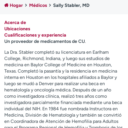
Ready. Set. CO.
Ensayos clínicos
Hogar
Médicos
Sally Stabler, MD
Empleados
Profesionales
Atención a medios de
Asistencia financiera
Acerca de
comunicación
Ubicaciones
Cualificaciones y experiencia
Contáctenos
Noticias e historias
Un proveedor de medicamentos de CU
.
A
La Dra. Stabler completó su licenciatura en Earlham
y
College, Richmond, Indiana, y luego sus estudios de
ú
medicina en Baylor College of Medicine en Houston,
d
Texas. Completó la pasantía y la residencia en medicina
a
interna en Houston en los hospitales afiliados a Baylor y
m
luego se mudó a Denver para realizar una beca en
e
hematología y oncología médica. Después de un año
a
como investigadora clínica, realizó tres años como
e
investigadora parcialmente financiada mediante una beca
n
individual del NIH. En 1984 fue nombrada Instructora en
c
Medicina, División de Hematología y también se convirtió
o
en Coordinadora de Atención de Hemofilia para Adultos
n
para el Programa Regional de Hemofilia y Trombosis de los