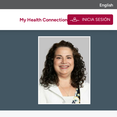
English
INICIA SESIÓN
My Health Connection