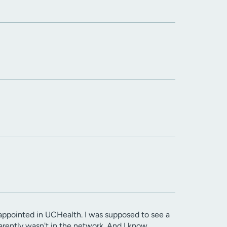
isappointed in UCHealth. I was supposed to see a
arently wasn't in the network. And I know