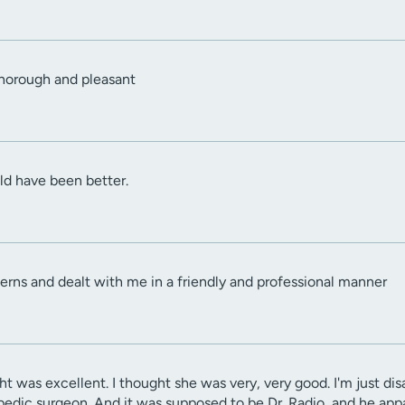
thorough and pleasant
d have been better.
rns and dealt with me in a friendly and professional manner
ght was excellent. I thought she was very, very good. I'm just d
edic surgeon. And it was supposed to be Dr. Radio, and he app