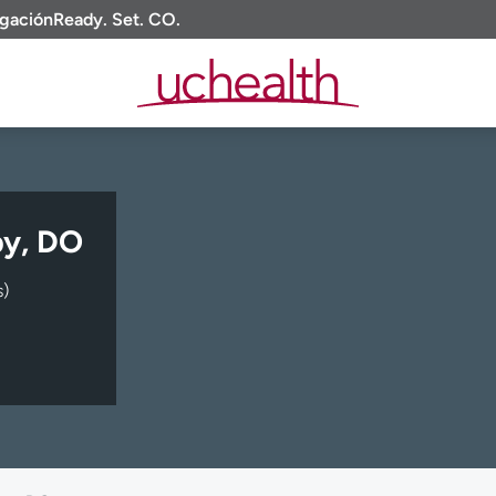
igación
Ready. Set. CO.
by, DO
s)