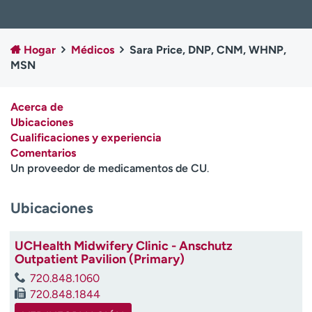
Ready. Set. CO.
Ensayos clínicos
Empleados
Profesionales
Hogar
Médicos
Sara Price, DNP, CNM, WHNP,
Atención a medios de
Asistencia financiera
MSN
comunicación
Contáctenos
Noticias e historias
Acerca de
Ubicaciones
A
Cualificaciones y experiencia
y
Comentarios
ú
Un proveedor de medicamentos de CU
.
d
a
m
Ubicaciones
e
a
UCHealth Midwifery Clinic - Anschutz
e
Outpatient Pavilion (Primary)
n
c
720.848.1060
o
720.848.1844
n