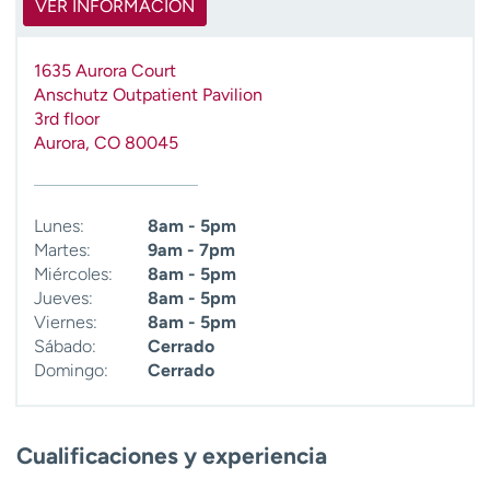
VER INFORMACIÓN
t
r
a
1635 Aurora Court
r
Anschutz Outpatient Pavilion
3rd floor
Aurora
,
CO
80045
Lunes:
8am - 5pm
Martes:
9am - 7pm
Miércoles:
8am - 5pm
Jueves:
8am - 5pm
Viernes:
8am - 5pm
Sábado:
Cerrado
Domingo:
Cerrado
Cualificaciones y experiencia