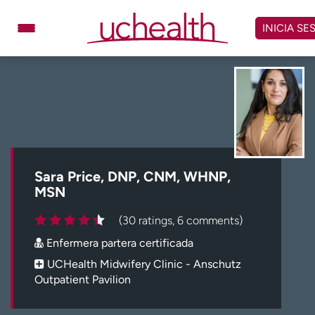
Omitir
y
INICIA SE
ver
contenido
Médicos
Especialidades
Ubicaciones
Programar cita
Atención de urgencia
virtual
Sara Price, DNP, CNM, WHNP,
Facturación y precios
Remisiones
MSN
Dar
Carreras
(30 ratings, 6 comments)
Enfermera partera certificada
Inicie sesión en My Health Connection
UCHealth Midwifery Clinic - Anschutz
Outpatient Pavilion
Acerca de UCHealth
Clases y eventos