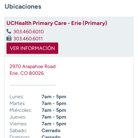
t
Ubicaciones
r
a
UCHealth Primary Care - Erie (Primary)
r
303.460.6010
303.460.6011
VER INFORMACIÓN
2970 Arapahoe Road
Erie
,
CO
80026
Lunes:
7am - 5pm
Martes:
7am - 5pm
Miércoles:
7am - 5pm
Jueves:
7am - 5pm
Viernes:
7am - 5pm
Sábado:
Cerrado
Domingo:
Cerrado