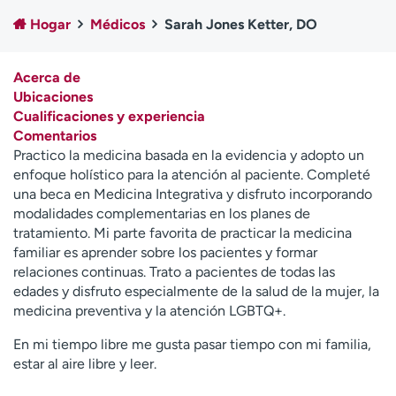
Ready. Set. CO.
Ensayos clínicos
Hogar
Médicos
Sarah Jones Ketter, DO
Empleados
Profesionales
Atención a medios de
Asistencia financiera
Acerca de
comunicación
Ubicaciones
Cualificaciones y experiencia
Contáctenos
Noticias e historias
Comentarios
Practico la medicina basada en la evidencia y adopto un
A
enfoque holístico para la atención al paciente. Completé
y
una beca en Medicina Integrativa y disfruto incorporando
ú
modalidades complementarias en los planes de
d
tratamiento. Mi parte favorita de practicar la medicina
a
familiar es aprender sobre los pacientes y formar
m
relaciones continuas. Trato a pacientes de todas las
e
edades y disfruto especialmente de la salud de la mujer, la
a
medicina preventiva y la atención LGBTQ+.
e
n
En mi tiempo libre me gusta pasar tiempo con mi familia,
c
estar al aire libre y leer.
o
n