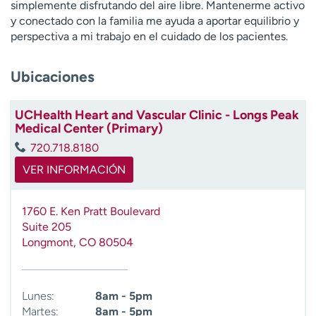
simplemente disfrutando del aire libre. Mantenerme activo
t
y conectado con la familia me ayuda a aportar equilibrio y
r
perspectiva a mi trabajo en el cuidado de los pacientes.
a
r
Ubicaciones
UCHealth Heart and Vascular Clinic - Longs Peak
Medical Center (Primary)
720.718.8180
VER INFORMACIÓN
1760 E. Ken Pratt Boulevard
Suite 205
Longmont
,
CO
80504
Lunes:
8am - 5pm
Martes:
8am - 5pm