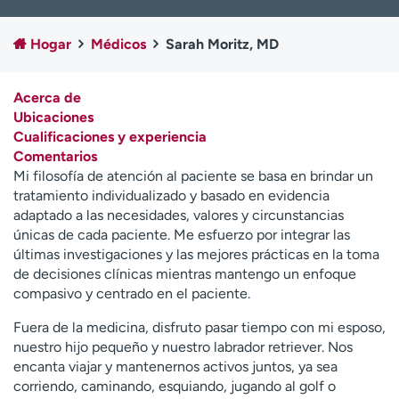
Ready. Set. CO.
Ensayos clínicos
Empleados
Profesionales
Hogar
Médicos
Sarah Moritz, MD
Atención a medios de
Asistencia financiera
comunicación
Acerca de
Ubicaciones
Contáctenos
Noticias e historias
Cualificaciones y experiencia
Comentarios
A
Mi filosofía de atención al paciente se basa en brindar un
y
tratamiento individualizado y basado en evidencia
ú
adaptado a las necesidades, valores y circunstancias
d
únicas de cada paciente. Me esfuerzo por integrar las
a
últimas investigaciones y las mejores prácticas en la toma
m
de decisiones clínicas mientras mantengo un enfoque
e
compasivo y centrado en el paciente.
a
e
Fuera de la medicina, disfruto pasar tiempo con mi esposo,
n
nuestro hijo pequeño y nuestro labrador retriever. Nos
c
encanta viajar y mantenernos activos juntos, ya sea
o
corriendo, caminando, esquiando, jugando al golf o
n