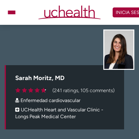
Omitir
y
INICIA SE
ver
contenido
Médicos
Especialidades
Ubicaciones
Programar cita
Atención de urgencia
virtual
Sarah Moritz, MD
Facturación y precios
Remisiones
(241 ratings, 105 comments)
Dar
Carreras
Enfermedad cardiovascular
Inicie sesión en My Health Connection
UCHealth Heart and Vascular Clinic -
Longs Peak Medical Center
Acerca de UCHealth
Clases y eventos