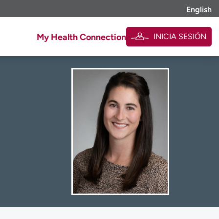
English
INICIA SESIÓN
My Health Connection