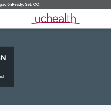
igación
Ready. Set. CO.
SN
nch