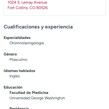
1024 S. Lemay Avenue
t
Fort Collins
,
CO
80526
r
a
r
Cualificaciones y experiencia
Especialidades
Otorrinolaringología
Género
Masculino
Idiomas hablados
Inglés
Educación
Facultad de Medicina
Universidad George Washington
Residencia