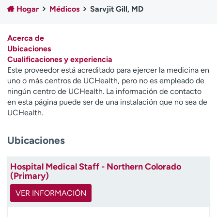
Ready. Set. CO.
Ensayos clínicos
Hogar
Médicos
Sarvjit Gill, MD
Empleados
Profesionales
Atención a medios de
Asistencia financiera
Acerca de
comunicación
Ubicaciones
Cualificaciones y experiencia
Contáctenos
Noticias e historias
Este proveedor está acreditado para ejercer la medicina en
uno o más centros de UCHealth, pero no es empleado de
A
ningún centro de UCHealth. La información de contacto
y
en esta página puede ser de una instalación que no sea de
ú
UCHealth.
d
a
Ubicaciones
m
e
a
Hospital Medical Staff - Northern Colorado
e
(Primary)
n
c
VER INFORMACIÓN
o
n