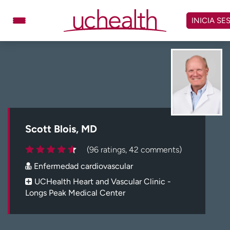
Omitir
y
INICIA SE
ver
contenido
Médicos
Especialidades
Ubicaciones
Programar cita
Atención de urgencia
virtual
Scott Blois, MD
Facturación y precios
Remisiones
(96 ratings, 42 comments)
Dar
Carreras
Enfermedad cardiovascular
Inicie sesión en My Health Connection
UCHealth Heart and Vascular Clinic -
Longs Peak Medical Center
Acerca de UCHealth
Clases y eventos