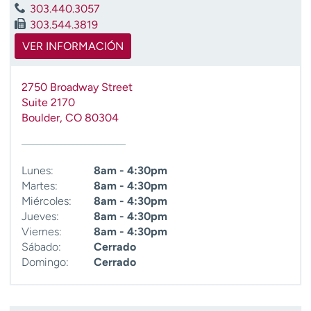
303.440.3057
303.544.3819
VER INFORMACIÓN
2750 Broadway Street
Suite 2170
Boulder
,
CO
80304
Lunes:
8am - 4:30pm
Martes:
8am - 4:30pm
Miércoles:
8am - 4:30pm
Jueves:
8am - 4:30pm
Viernes:
8am - 4:30pm
Sábado:
Cerrado
Domingo:
Cerrado