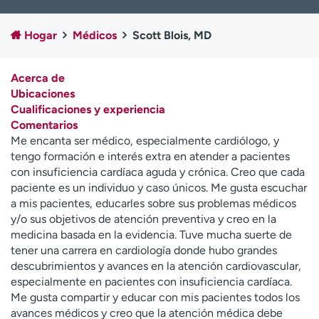
Ready. Set. CO.
Ensayos clínicos
Empleados
Profesionales
Hogar
Médicos
Scott Blois, MD
Atención a medios de
Asistencia financiera
comunicación
Acerca de
Ubicaciones
Contáctenos
Noticias e historias
Cualificaciones y experiencia
Comentarios
A
Me encanta ser médico, especialmente cardiólogo, y
y
tengo formación e interés extra en atender a pacientes
ú
con insuficiencia cardíaca aguda y crónica. Creo que cada
d
paciente es un individuo y caso únicos. Me gusta escuchar
a
a mis pacientes, educarles sobre sus problemas médicos
m
y/o sus objetivos de atención preventiva y creo en la
e
medicina basada en la evidencia. Tuve mucha suerte de
a
tener una carrera en cardiología donde hubo grandes
e
descubrimientos y avances en la atención cardiovascular,
n
especialmente en pacientes con insuficiencia cardíaca.
c
Me gusta compartir y educar con mis pacientes todos los
o
avances médicos y creo que la atención médica debe
n