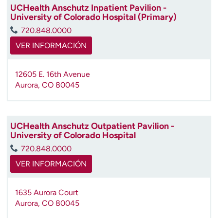
UCHealth Anschutz Inpatient Pavilion -
t
University of Colorado Hospital (Primary)
r
a
720.848.0000
r
VER INFORMACIÓN
12605 E. 16th Avenue
Aurora
,
CO
80045
UCHealth Anschutz Outpatient Pavilion -
University of Colorado Hospital
720.848.0000
VER INFORMACIÓN
1635 Aurora Court
Aurora
,
CO
80045