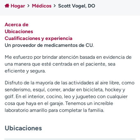
Ready. Set. CO.
Ensayos clínicos
Hogar
Médicos
Scott Vogel, DO
Empleados
Profesionales
Atención a medios de
Asistencia financiera
Acerca de
comunicación
Ubicaciones
Cualificaciones y experiencia
Contáctenos
Noticias e historias
Un proveedor de medicamentos de CU
.
A
Me esfuerzo por brindar atención basada en evidencia de
y
una manera que esté centrada en el paciente, sea
ú
eficiente y segura.
d
Disfruto de la mayoría de las actividades al aire libre, como
a
senderismo, esquí, correr, andar en bicicleta, hockey y
m
golf. En el interior, cocino, leo y jugueteo con cualquier
e
cosa que haya en el garaje. Tenemos un increíble
a
laboratorio amarillo para completar la familia.
e
n
c
Ubicaciones
o
n