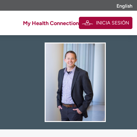
English
INICIA SESIÓN
My Health Connection