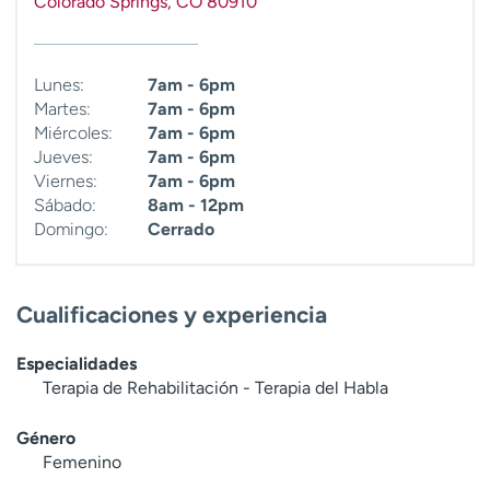
Colorado Springs
,
CO
80910
t
r
a
Lunes:
7am - 6pm
r
Martes:
7am - 6pm
Miércoles:
7am - 6pm
Jueves:
7am - 6pm
Viernes:
7am - 6pm
Sábado:
8am - 12pm
Domingo:
Cerrado
Cualificaciones y experiencia
Especialidades
Terapia de Rehabilitación - Terapia del Habla
Género
Femenino