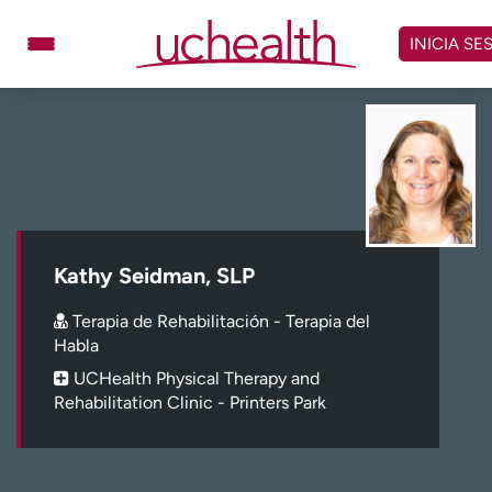
Omitir
y
INICIA SE
ver
contenido
Médicos
Especialidades
Ubicaciones
Programar cita
Atención de urgencia
virtual
Kathy Seidman, SLP
Facturación y precios
Remisiones
Terapia de Rehabilitación - Terapia del
Dar
Carreras
Habla
UCHealth Physical Therapy and
Inicie sesión en My Health Connection
Rehabilitation Clinic - Printers Park
Acerca de UCHealth
Clases y eventos