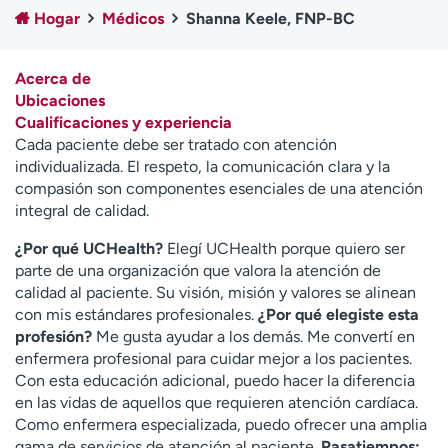
Ready. Set. CO.
Ensayos clínicos
Hogar
Médicos
Shanna Keele, FNP-BC
Empleados
Profesionales
Atención a medios de
Asistencia financiera
Acerca de
comunicación
Ubicaciones
Cualificaciones y experiencia
Contáctenos
Noticias e historias
Cada paciente debe ser tratado con atención
individualizada. El respeto, la comunicación clara y la
A
compasión son componentes esenciales de una atención
y
integral de calidad.
ú
d
¿Por qué UCHealth?
Elegí UCHealth porque quiero ser
a
parte de una organización que valora la atención de
m
calidad al paciente. Su visión, misión y valores se alinean
e
con mis estándares profesionales.
¿Por qué elegiste esta
a
profesión?
Me gusta ayudar a los demás. Me convertí en
e
enfermera profesional para cuidar mejor a los pacientes.
n
Con esta educación adicional, puedo hacer la diferencia
c
en las vidas de aquellos que requieren atención cardíaca.
o
Como enfermera especializada, puedo ofrecer una amplia
n
gama de servicios de atención al paciente.
Pasatiempos: