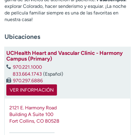
t
explorar Colorado, hacer senderismo y esquiar. ¡La noche
r
de película familiar siempre es una de las favoritas en
a
nuestra casa!
r
Ubicaciones
UCHealth Heart and Vascular Clinic - Harmony
Campus (Primary)
970.221.1000
833.664.1743
(Español)
970.297.6886
VER INFORMACIÓN
2121 E. Harmony Road
Building A Suite 100
Fort Collins
,
CO
80528