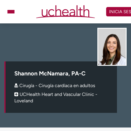
Omitir
y
INICIA SE
ver
contenido
Médicos
Especialidades
Ubicaciones
Programar cita
Atención de urgencia
virtual
Shannon McNamara, PA-C
Facturación y precios
Remisiones
Cirugía - Cirugía cardíaca en adultos
Dar
Carreras
UCHealth Heart and Vascular Clinic -
Loveland
Inicie sesión en My Health Connection
Acerca de UCHealth
Clases y eventos