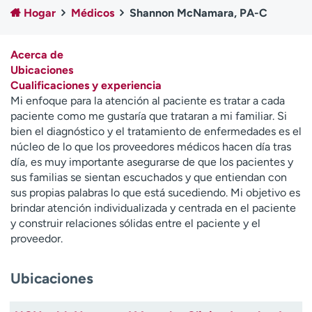
Ready. Set. CO.
Ensayos clínicos
Hogar
Médicos
Shannon McNamara, PA-C
Empleados
Profesionales
Atención a medios de
Asistencia financiera
Acerca de
comunicación
Ubicaciones
Cualificaciones y experiencia
Contáctenos
Noticias e historias
Mi enfoque para la atención al paciente es tratar a cada
paciente como me gustaría que trataran a mi familiar. Si
A
bien el diagnóstico y el tratamiento de enfermedades es el
y
núcleo de lo que los proveedores médicos hacen día tras
ú
día, es muy importante asegurarse de que los pacientes y
d
sus familias se sientan escuchados y que entiendan con
a
sus propias palabras lo que está sucediendo. Mi objetivo es
m
brindar atención individualizada y centrada en el paciente
e
y construir relaciones sólidas entre el paciente y el
a
proveedor.
e
n
Ubicaciones
c
o
n