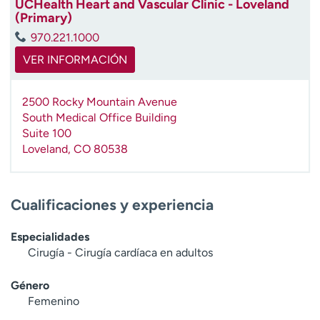
UCHealth Heart and Vascular Clinic - Loveland
t
(Primary)
r
970.221.1000
a
r
VER INFORMACIÓN
2500 Rocky Mountain Avenue
South Medical Office Building
Suite 100
Loveland
,
CO
80538
Cualificaciones y experiencia
Especialidades
Cirugía - Cirugía cardíaca en adultos
Género
Femenino