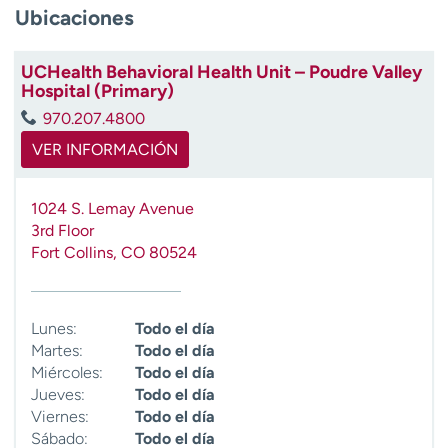
Ubicaciones
t
r
a
UCHealth Behavioral Health Unit – Poudre Valley
r
Hospital (Primary)
970.207.4800
VER INFORMACIÓN
1024 S. Lemay Avenue
3rd Floor
Fort Collins
,
CO
80524
Lunes:
Todo el día
Martes:
Todo el día
Miércoles:
Todo el día
Jueves:
Todo el día
Viernes:
Todo el día
Sábado:
Todo el día