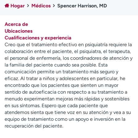
Ready. Set. CO.
Ensayos clínicos
Hogar
Médicos
Spencer Harrison, MD
Empleados
Profesionales
Atención a medios de
Asistencia financiera
Acerca de
comunicación
Ubicaciones
Cualificaciones y experiencia
Contáctenos
Noticias e historias
Creo que el tratamiento efectivo en psiquiatría requiere la
colaboración entre el paciente, el psiquiatra, el terapeuta,
A
el personal de enfermería, los coordinadores de atención y
y
la familia del paciente cuando sea posible. Esta
ú
comunicación permite un tratamiento más seguro y
d
eficaz. Al tratar a niños y adolescentes en particular, he
a
encontrado que los pacientes que sienten un mayor
m
sentido de autoeficacia con respecto a su tratamiento a
e
menudo experimentan mejoras más rápidas y sostenibles
a
en sus síntomas. Espero que cada paciente que
e
atendemos sienta que tiene voz en su atención y vea a su
n
equipo de tratamiento como un apoyo e inversión en la
c
recuperación del paciente.
o
n