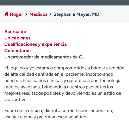
Ready. Set. CO.
Ensayos clínicos
Empleados
Profesionales
Hogar
Médicos
Stephanie Mayer, MD
Atención a medios de
Asistencia financiera
comunicación
Acerca de
Ubicaciones
Contáctenos
Noticias e historias
Cualificaciones y experiencia
Comentarios
A
Un proveedor de medicamentos de CU
.
y
ú
Mi equipo y yo estamos comprometidos a brindar atención
d
de alta calidad centrada en el paciente, incorporando
a
nuestras habilidades clínicas y quirúrgicas con tecnología
m
médica avanzada, brindando a nuestros pacientes los
e
mejores resultados posibles y devolviéndoles un estilo de
a
vida activo.
e
n
Fuera de la oficina, disfruto correr, hacer senderismo,
c
esquiar alpino y practicar esquí acuático.
o
n