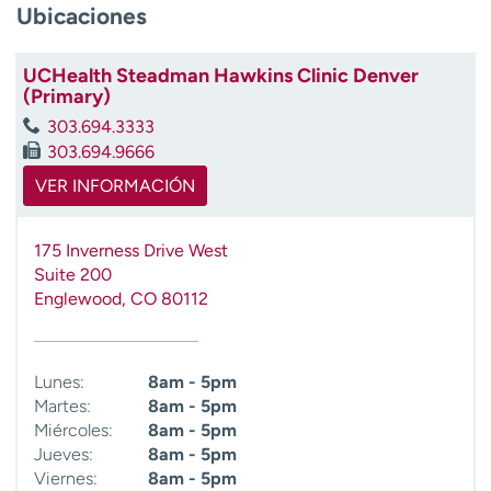
Ubicaciones
t
r
a
UCHealth Steadman Hawkins Clinic Denver
r
(Primary)
303.694.3333
303.694.9666
VER INFORMACIÓN
175 Inverness Drive West
Suite 200
Englewood
,
CO
80112
Lunes:
8am - 5pm
Martes:
8am - 5pm
Miércoles:
8am - 5pm
Jueves:
8am - 5pm
Viernes:
8am - 5pm