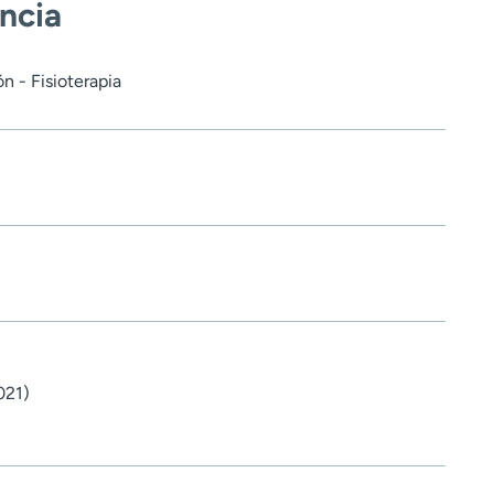
encia
n - Fisioterapia
021)