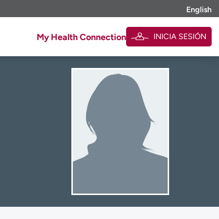
English
INICIA SESIÓN
My Health Connection