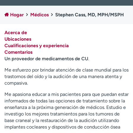
Ready. Set. CO.
Ensayos clínicos
Empleados
Profesionales
Hogar
Médicos
Stephen Cass, MD, MPH/MSPH
Atención a medios de
Asistencia financiera
comunicación
Acerca de
Ubicaciones
Contáctenos
Noticias e historias
Cualificaciones y experiencia
Comentarios
A
Un proveedor de medicamentos de CU
.
y
ú
Me esfuerzo por brindar atención de clase mundial para los
d
trastornos del oído y la audición de una manera atenta y
a
compasiva.
m
e
Me apasiona educar a mis pacientes para que puedan estar
a
informados de todas las opciones de tratamiento sobre la
e
enseñanza a la próxima generación de médicos. Estudio e
n
investigo los mejores tratamientos para los tumores de
c
base craneal y la restauración de la audición utilizando
o
implantes cocleares y dispositivos de conducción ósea
n