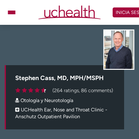
Omitir
y
INICIA SE
ver
contenido
Médicos
Especialidades
Ubicaciones
Programar cita
Atención de urgencia
virtual
Stephen Cass, MD, MPH/MSPH
Facturación y precios
Remisiones
(264 ratings, 86 comments)
Dar
Carreras
Otología y Neurotología
Inicie sesión en My Health Connection
UCHealth Ear, Nose and Throat Clinic -
Anschutz Outpatient Pavilion
Acerca de UCHealth
Clases y eventos