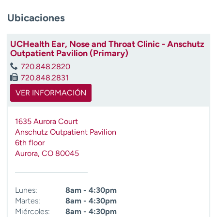
t
Ubicaciones
r
a
r
UCHealth Ear, Nose and Throat Clinic - Anschutz
Outpatient Pavilion (Primary)
720.848.2820
720.848.2831
VER INFORMACIÓN
1635 Aurora Court
Anschutz Outpatient Pavilion
6th floor
Aurora
,
CO
80045
Lunes:
8am - 4:30pm
Martes:
8am - 4:30pm
Miércoles:
8am - 4:30pm