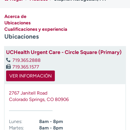
Ready. Set. CO.
Ensayos clínicos
Empleados
Profesionales
Acerca de
Atención a medios de
Asistencia financiera
Ubicaciones
comunicación
Cualificaciones y experiencia
Ubicaciones
Contáctenos
Noticias e historias
A
UCHealth Urgent Care - Circle Square (Primary)
y
719.365.2888
ú
719.365.1577
d
VER INFORMACIÓN
a
m
e
2767 Janitell Road
a
Colorado Springs
,
CO
80906
e
n
c
Lunes:
8am - 8pm
o
Martes:
8am - 8pm
n