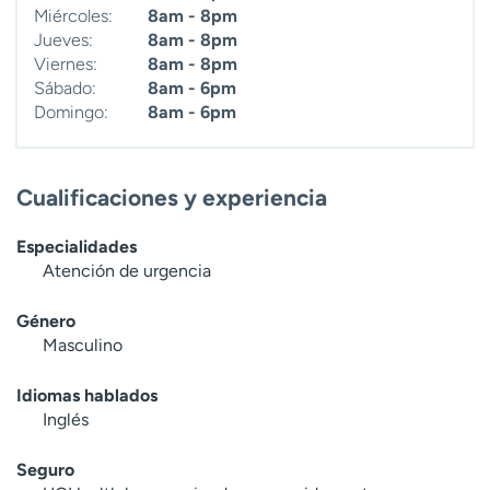
Miércoles:
8am - 8pm
t
Jueves:
8am - 8pm
r
Viernes:
8am - 8pm
a
Sábado:
8am - 6pm
r
Domingo:
8am - 6pm
Cualificaciones y experiencia
Especialidades
Atención de urgencia
Género
Masculino
Idiomas hablados
Inglés
Seguro