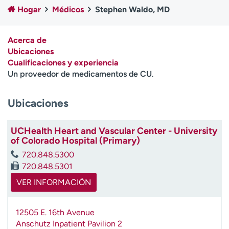
Ready. Set. CO.
Ensayos clínicos
Hogar
Médicos
Stephen Waldo, MD
Empleados
Profesionales
Atención a medios de
Asistencia financiera
Acerca de
comunicación
Ubicaciones
Cualificaciones y experiencia
Contáctenos
Noticias e historias
Un proveedor de medicamentos de CU
.
A
Ubicaciones
y
ú
d
UCHealth Heart and Vascular Center - University
a
of Colorado Hospital (Primary)
m
720.848.5300
e
720.848.5301
a
e
VER INFORMACIÓN
n
c
12505 E. 16th Avenue
o
Anschutz Inpatient Pavilion 2
n