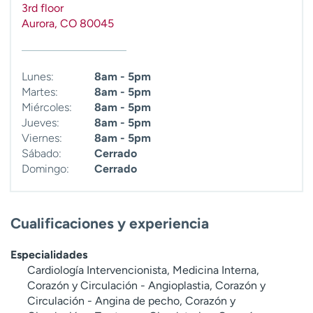
3rd floor
t
Aurora
,
CO
80045
r
a
r
Lunes:
8am - 5pm
Martes:
8am - 5pm
Miércoles:
8am - 5pm
Jueves:
8am - 5pm
Viernes:
8am - 5pm
Sábado:
Cerrado
Domingo:
Cerrado
Cualificaciones y experiencia
Especialidades
Cardiología Intervencionista, Medicina Interna,
Corazón y Circulación - Angioplastia, Corazón y
Circulación - Angina de pecho, Corazón y