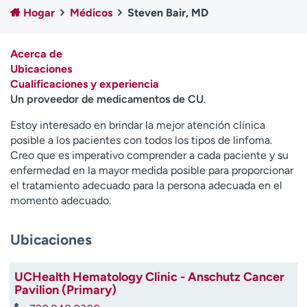
Ready. Set. CO.
Ensayos clínicos
Hogar
Médicos
Steven Bair, MD
Empleados
Profesionales
Atención a medios de
Asistencia financiera
Acerca de
comunicación
Ubicaciones
Cualificaciones y experiencia
Contáctenos
Noticias e historias
Un proveedor de medicamentos de CU
.
A
Estoy interesado en brindar la mejor atención clínica
y
posible a los pacientes con todos los tipos de linfoma.
ú
Creo que es imperativo comprender a cada paciente y su
d
enfermedad en la mayor medida posible para proporcionar
a
el tratamiento adecuado para la persona adecuada en el
m
momento adecuado.
e
a
Ubicaciones
e
n
c
UCHealth Hematology Clinic - Anschutz Cancer
o
Pavilion (Primary)
n