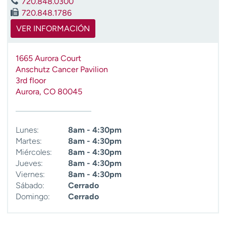
720.848.0300
t
720.848.1786
r
VER INFORMACIÓN
a
r
1665 Aurora Court
Anschutz Cancer Pavilion
3rd floor
Aurora
,
CO
80045
Lunes:
8am - 4:30pm
Martes:
8am - 4:30pm
Miércoles:
8am - 4:30pm
Jueves:
8am - 4:30pm
Viernes:
8am - 4:30pm
Sábado:
Cerrado
Domingo:
Cerrado