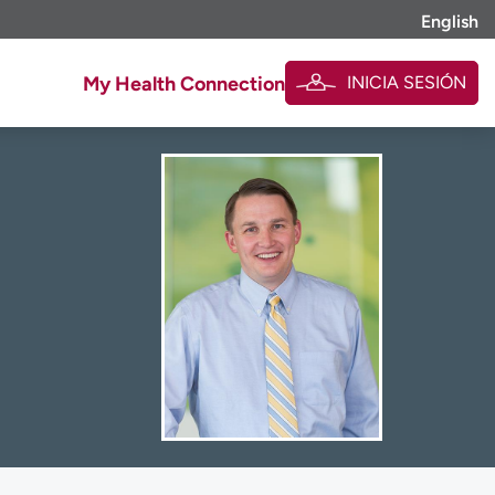
English
INICIA SESIÓN
My Health Connection