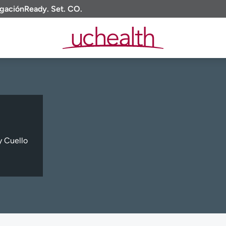
igación
Ready. Set. CO.
y Cuello