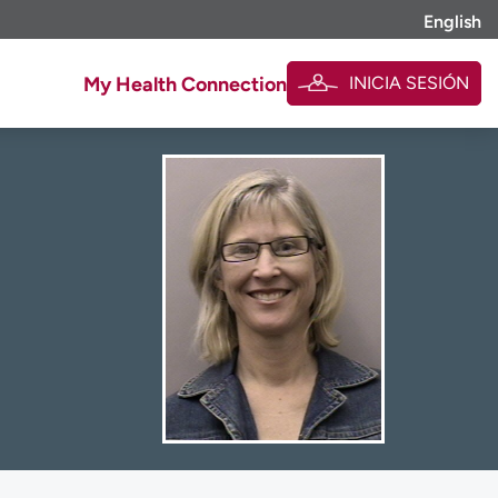
English
INICIA SESIÓN
My Health Connection