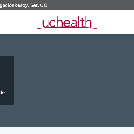
igación
Ready. Set. CO.
ado