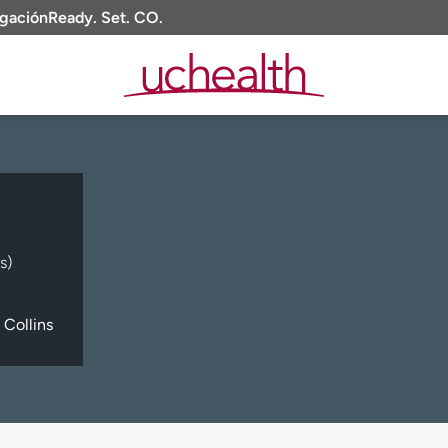
igación
Ready. Set. CO.
s)
 Collins