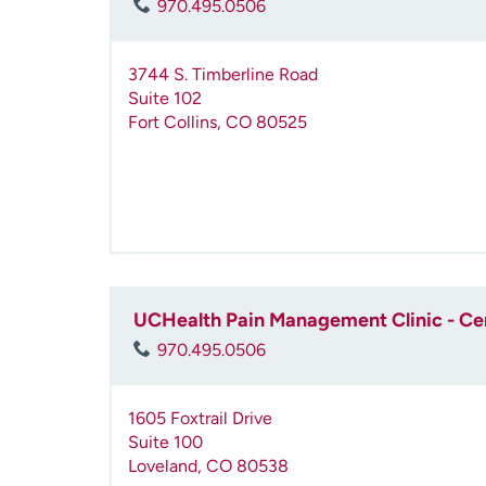
970.495.0506
3744 S. Timberline Road
Suite 102
Fort Collins
,
CO
80525
UCHealth Pain Management Clinic - Ce
970.495.0506
1605 Foxtrail Drive
Suite 100
Loveland
,
CO
80538