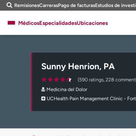
Omitir
a
Remisiones
Carreras
Pago de facturas
Estudios de invest
y
m
ver
e
Médicos
Especialidades
Ubicaciones
contenido
a
e
n
c
Acerca de UCHealth
Clases y eventos
o
Ready. Set. CO.
Ensayos clínicos
n
t
Sunny Henrion, PA
Empleados
Profesionales
r
a
Atención a medios de
Asistencia financiera
(590 ratings, 228 comment
r
comunicación
Medicina del Dolor
Contáctenos
Noticias e historias
UCHealth Pain Management Clinic - Fort