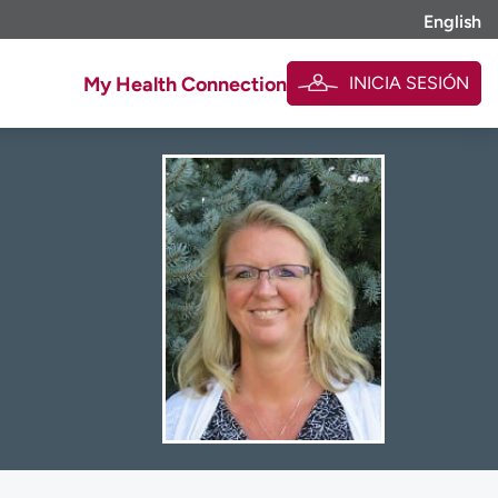
English
INICIA SESIÓN
My Health Connection