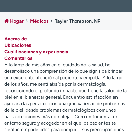
Ready. Set. CO.
Ensayos clínicos
Empleados
Profesionales
Hogar
Médicos
Tayler Thompson, NP
Atención a medios de
Asistencia financiera
comunicación
Acerca de
Contáctenos
Noticias e historias
Ubicaciones
Cualificaciones y experiencia
A
Comentarios
y
A lo largo de mis años en el cuidado de la salud, he
ú
desarrollado una comprensión de lo que significa brindar
d
una excelente atención al paciente y empatía. A lo largo
a
de los años, me sentí atraída por la dermatología,
m
reconociendo el profundo impacto que tiene la salud de la
e
piel en el bienestar general. Encuentro satisfacción en
a
ayudar a las personas con una gran variedad de problemas
e
de la piel, desde problemas dermatológicos comunes
n
hasta afecciones más complejas. Creo en fomentar un
c
entorno seguro y acogedor en el que los pacientes se
o
sientan empoderados para compartir sus preocupaciones
n