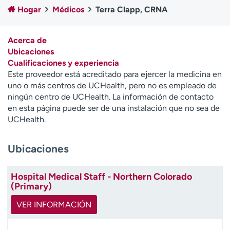
Ready. Set. CO.
Ensayos clínicos
Hogar
Médicos
Terra Clapp, CRNA
Empleados
Profesionales
Atención a medios de
Asistencia financiera
Acerca de
comunicación
Ubicaciones
Cualificaciones y experiencia
Contáctenos
Noticias e historias
Este proveedor está acreditado para ejercer la medicina en
uno o más centros de UCHealth, pero no es empleado de
A
ningún centro de UCHealth. La información de contacto
y
en esta página puede ser de una instalación que no sea de
ú
UCHealth.
d
a
Ubicaciones
m
e
a
Hospital Medical Staff - Northern Colorado
e
(Primary)
n
c
VER INFORMACIÓN
o
n