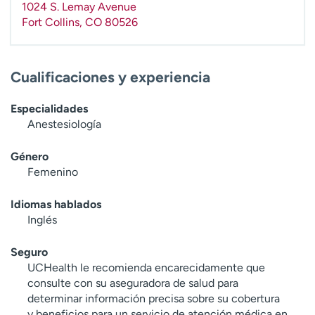
1024 S. Lemay Avenue
t
Fort Collins
,
CO
80526
r
a
r
Cualificaciones y experiencia
Especialidades
Anestesiología
Género
Femenino
Idiomas hablados
Inglés
Seguro
UCHealth le recomienda encarecidamente que
consulte con su aseguradora de salud para
determinar información precisa sobre su cobertura
y beneficios para un servicio de atención médica en