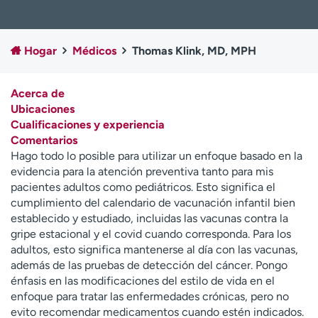
Ready. Set. CO.
Ensayos clínicos
Empleados
Profesionales
Hogar
Médicos
Thomas Klink, MD, MPH
Atención a medios de
Asistencia financiera
comunicación
Acerca de
Contáctenos
Noticias e historias
Ubicaciones
Cualificaciones y experiencia
A
Comentarios
y
Hago todo lo posible para utilizar un enfoque basado en la
ú
evidencia para la atención preventiva tanto para mis
d
pacientes adultos como pediátricos. Esto significa el
a
cumplimiento del calendario de vacunación infantil bien
m
establecido y estudiado, incluidas las vacunas contra la
e
gripe estacional y el covid cuando corresponda. Para los
a
adultos, esto significa mantenerse al día con las vacunas,
e
además de las pruebas de detección del cáncer. Pongo
n
énfasis en las modificaciones del estilo de vida en el
c
enfoque para tratar las enfermedades crónicas, pero no
o
evito recomendar medicamentos cuando estén indicados.
n