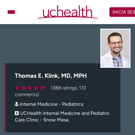
Omitir
y
INICIA SE
ver
contenido
Médicos
Especialidades
Ubicaciones
Programar cita
Atención de urgencia
virtual
Thomas E. Klink, MD, MPH
Facturación y precios
Remisiones
(388 ratings, 172
Dar
Carreras
comments)
Internal Medicine - Pediatrics
Inicie sesión en My Health Connection
UCHealth Internal Medicine and Pediatric
Care Clinic - Snow Mesa
Acerca de UCHealth
Clases y eventos