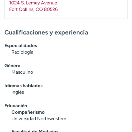
1024 S. Lemay Avenue
t
Fort Collins
,
CO
80526
r
a
r
Cualificaciones y experiencia
Especialidades
Radiología
Género
Masculino
Idiomas hablados
Inglés
Educación
Compañerismo
Universidad Northwestern
Facultad de Medicina