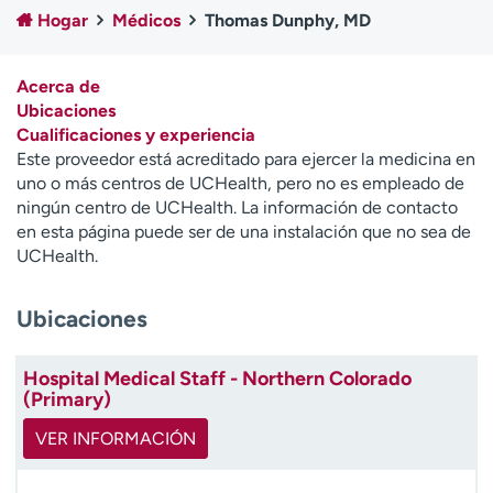
Ready. Set. CO.
Ensayos clínicos
Hogar
Médicos
Thomas Dunphy, MD
Empleados
Profesionales
Atención a medios de
Asistencia financiera
Acerca de
comunicación
Ubicaciones
Cualificaciones y experiencia
Contáctenos
Noticias e historias
Este proveedor está acreditado para ejercer la medicina en
uno o más centros de UCHealth, pero no es empleado de
A
ningún centro de UCHealth. La información de contacto
y
en esta página puede ser de una instalación que no sea de
ú
UCHealth.
d
a
Ubicaciones
m
e
a
Hospital Medical Staff - Northern Colorado
e
(Primary)
n
c
VER INFORMACIÓN
o
n