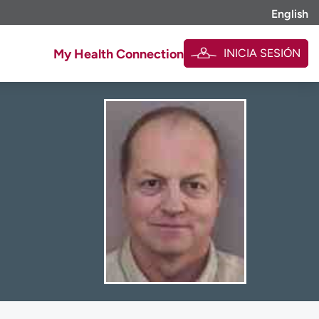
English
INICIA SESIÓN
My Health Connection