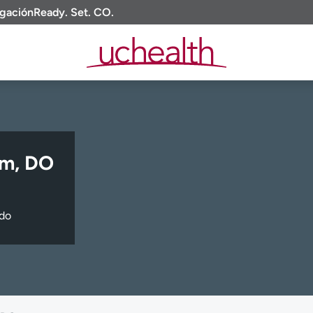
igación
Ready. Set. CO.
am, DO
ado