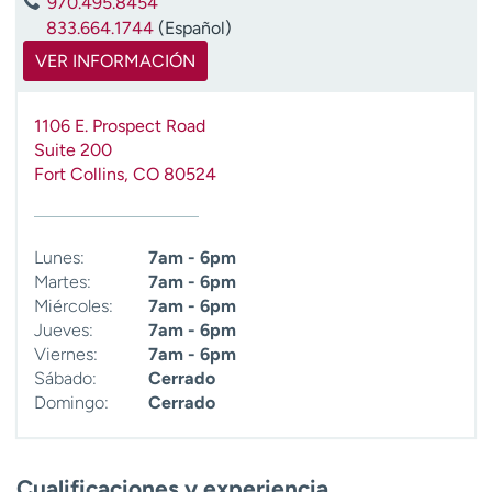
970.495.8454
t
833.664.1744
(Español)
r
VER INFORMACIÓN
a
r
1106 E. Prospect Road
Suite 200
Fort Collins
,
CO
80524
Lunes:
7am - 6pm
Martes:
7am - 6pm
Miércoles:
7am - 6pm
Jueves:
7am - 6pm
Viernes:
7am - 6pm
Sábado:
Cerrado
Domingo:
Cerrado
Cualificaciones y experiencia