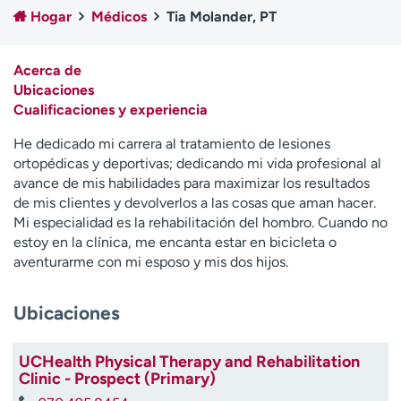
Ready. Set. CO.
Ensayos clínicos
Hogar
Médicos
Tia Molander, PT
Empleados
Profesionales
Atención a medios de
Asistencia financiera
Acerca de
comunicación
Ubicaciones
Cualificaciones y experiencia
Contáctenos
Noticias e historias
He dedicado mi carrera al tratamiento de lesiones
A
ortopédicas y deportivas; dedicando mi vida profesional al
y
avance de mis habilidades para maximizar los resultados
ú
de mis clientes y devolverlos a las cosas que aman hacer.
d
Mi especialidad es la rehabilitación del hombro. Cuando no
a
estoy en la clínica, me encanta estar en bicicleta o
m
aventurarme con mi esposo y mis dos hijos.
e
a
Ubicaciones
e
n
c
UCHealth Physical Therapy and Rehabilitation
o
Clinic - Prospect (Primary)
n