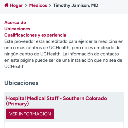
Ready. Set. CO.
Ensayos clínicos
Hogar
Médicos
Timothy Jamison, MD
Empleados
Profesionales
Atención a medios de
Asistencia financiera
Acerca de
comunicación
Ubicaciones
Cualificaciones y experiencia
Contáctenos
Noticias e historias
Este proveedor está acreditado para ejercer la medicina en
uno o más centros de UCHealth, pero no es empleado de
A
ningún centro de UCHealth. La información de contacto
y
en esta página puede ser de una instalación que no sea de
ú
UCHealth.
d
a
Ubicaciones
m
e
a
Hospital Medical Staff - Southern Colorado
e
(Primary)
n
c
VER INFORMACIÓN
o
n