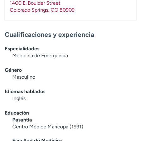
1400 E. Boulder Street
t
Colorado Springs
,
CO
80909
r
a
r
Cualificaciones y experiencia
Especialidades
Medicina de Emergencia
Género
Masculino
Idiomas hablados
Inglés
Educación
Pasantía
Centro Médico Maricopa (1991)
Facultad de Medicina