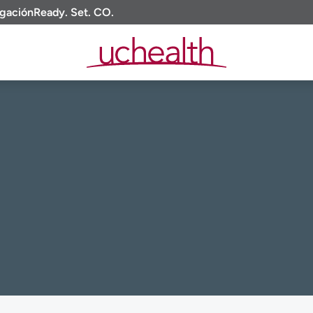
igación
Ready. Set. CO.