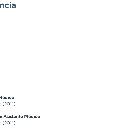
encia
 Médico
o (2011)
en Asistente Médico
o (2011)