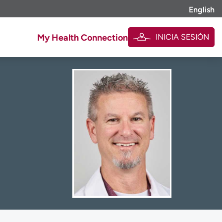
English
INICIA SESIÓN
My Health Connection