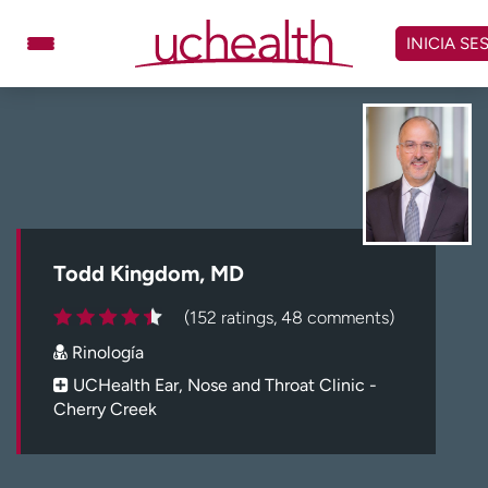
Omitir
y
INICIA SE
ver
contenido
Médicos
Especialidades
Ubicaciones
Programar cita
Atención de urgencia
virtual
Todd Kingdom, MD
Facturación y precios
Remisiones
(152 ratings, 48 comments)
Dar
Carreras
Rinología
Inicie sesión en My Health Connection
UCHealth Ear, Nose and Throat Clinic -
Cherry Creek
Acerca de UCHealth
Clases y eventos