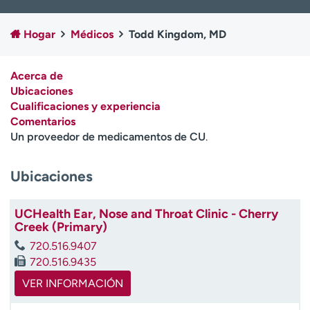
Ready. Set. CO.
Ensayos clínicos
Empleados
Profesionales
Hogar
Médicos
Todd Kingdom, MD
Atención a medios de
Asistencia financiera
comunicación
Acerca de
Ubicaciones
Contáctenos
Noticias e historias
Cualificaciones y experiencia
Comentarios
A
Un proveedor de medicamentos de CU
.
y
ú
d
Ubicaciones
a
m
UCHealth Ear, Nose and Throat Clinic - Cherry
e
Creek (Primary)
a
e
720.516.9407
n
720.516.9435
c
VER INFORMACIÓN
o
n