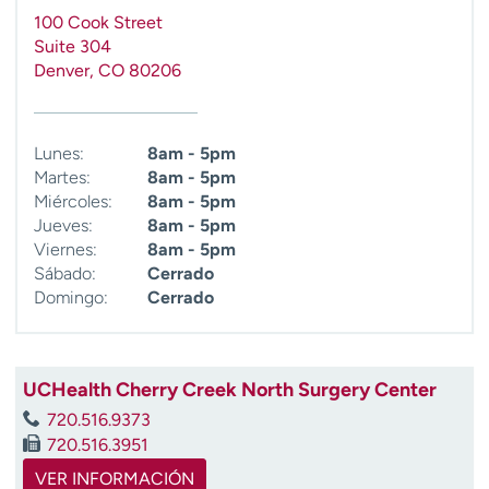
t
100 Cook Street
r
Suite 304
a
Denver
,
CO
80206
r
Lunes:
8am - 5pm
Martes:
8am - 5pm
Miércoles:
8am - 5pm
Jueves:
8am - 5pm
Viernes:
8am - 5pm
Sábado:
Cerrado
Domingo:
Cerrado
UCHealth Cherry Creek North Surgery Center
720.516.9373
720.516.3951
VER INFORMACIÓN