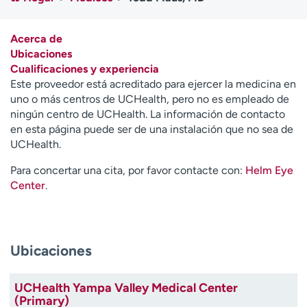
Ready. Set. CO.
Ensayos clínicos
Empleados
Profesionales
Acerca de
Atención a medios de
Asistencia financiera
Ubicaciones
comunicación
Cualificaciones y experiencia
Este proveedor está acreditado para ejercer la medicina en
Contáctenos
Noticias e historias
uno o más centros de UCHealth, pero no es empleado de
ningún centro de UCHealth. La información de contacto
A
en esta página puede ser de una instalación que no sea de
y
UCHealth.
ú
d
Para concertar una cita, por favor contacte con:
Helm Eye
a
Center
.
m
e
a
e
Ubicaciones
n
c
UCHealth Yampa Valley Medical Center
o
(Primary)
n