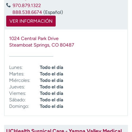
t
970.879.1322
r
888.538.6674
(Español)
a
VER INFORMACIÓN
r
1024 Central Park Drive
Steamboat Springs
,
CO
80487
Lunes:
Todo el día
Martes:
Todo el día
Miércoles:
Todo el día
Jueves:
Todo el día
Viernes:
Todo el día
Sábado:
Todo el día
Domingo:
Todo el día
UCHealth Surgical Care - Yampa Valley Medical