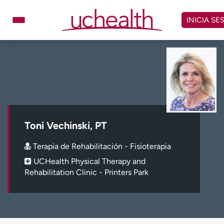
Omitir
y
INICIA SE
ver
contenido
Médicos
Especialidades
Ubicaciones
Programar cita
Atención de urgencia
virtual
Toni Vechinski, PT
Facturación y precios
Remisiones
Terapia de Rehabilitación - Fisioterapia
Dar
Carreras
UCHealth Physical Therapy and
Rehabilitation Clinic - Printers Park
Inicie sesión en My Health Connection
Acerca de UCHealth
Clases y eventos