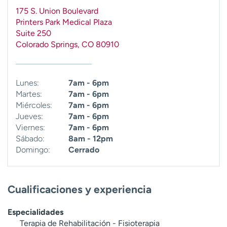
t
175 S. Union Boulevard
r
Printers Park Medical Plaza
a
Suite 250
r
Colorado Springs
,
CO
80910
Lunes:
7am - 6pm
Martes:
7am - 6pm
Miércoles:
7am - 6pm
Jueves:
7am - 6pm
Viernes:
7am - 6pm
Sábado:
8am - 12pm
Domingo:
Cerrado
Cualificaciones y experiencia
Especialidades
Terapia de Rehabilitación - Fisioterapia