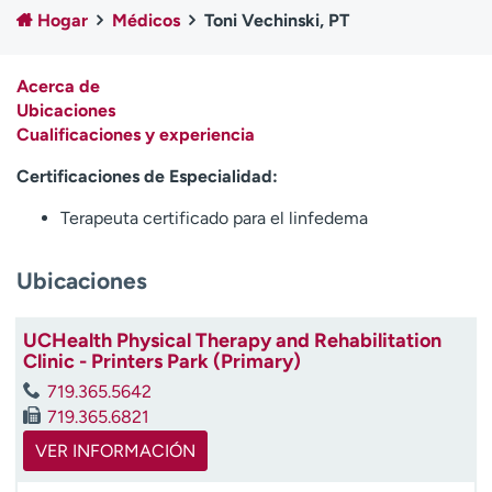
Ready. Set. CO.
Ensayos clínicos
Hogar
Médicos
Toni Vechinski, PT
Empleados
Profesionales
Atención a medios de
Asistencia financiera
Acerca de
comunicación
Ubicaciones
Cualificaciones y experiencia
Contáctenos
Noticias e historias
Certificaciones de Especialidad:
A
Terapeuta certificado para el linfedema
y
ú
d
Ubicaciones
a
m
UCHealth Physical Therapy and Rehabilitation
e
Clinic - Printers Park (Primary)
a
e
719.365.5642
n
719.365.6821
c
VER INFORMACIÓN
o
n