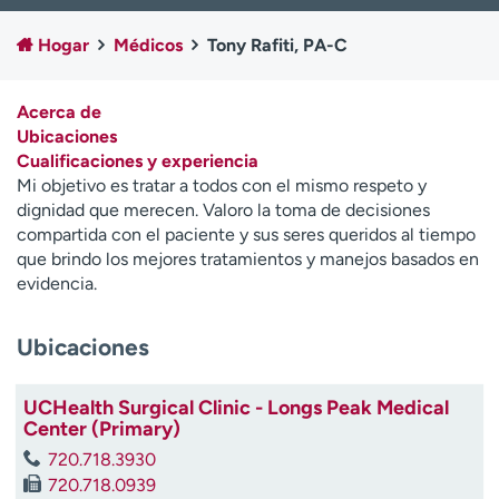
Ready. Set. CO.
Ensayos clínicos
Hogar
Médicos
Tony Rafiti, PA-C
Empleados
Profesionales
Atención a medios de
Asistencia financiera
comunicación
Acerca de
Ubicaciones
Contáctenos
Noticias e historias
Cualificaciones y experiencia
Mi objetivo es tratar a todos con el mismo respeto y
A
dignidad que merecen. Valoro la toma de decisiones
y
compartida con el paciente y sus seres queridos al tiempo
ú
que brindo los mejores tratamientos y manejos basados en
d
evidencia.
a
m
Ubicaciones
e
a
e
UCHealth Surgical Clinic - Longs Peak Medical
n
Center (Primary)
c
720.718.3930
o
720.718.0939
n