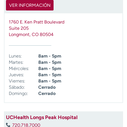
t
VER INFORMACIÓN
r
a
1760 E. Ken Pratt Boulevard
r
Suite 205
Longmont
,
CO
80504
Lunes:
8am - 5pm
Martes:
8am - 5pm
Miércoles:
8am - 5pm
Jueves:
8am - 5pm
Viernes:
8am - 5pm
Sábado:
Cerrado
Domingo:
Cerrado
UCHealth Longs Peak Hospital
720.718.7000