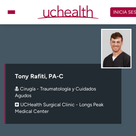
Omitir
y
INICIA SE
ver
contenido
Médicos
Especialidades
Ubicaciones
Programar cita
Atención de urgencia
virtual
Tony Rafiti, PA-C
Facturación y precios
Remisiones
Cirugía - Traumatología y Cuidados
Dar
Carreras
Agudos
UCHealth Surgical Clinic - Longs Peak
Inicie sesión en My Health Connection
Medical Center
Acerca de UCHealth
Clases y eventos